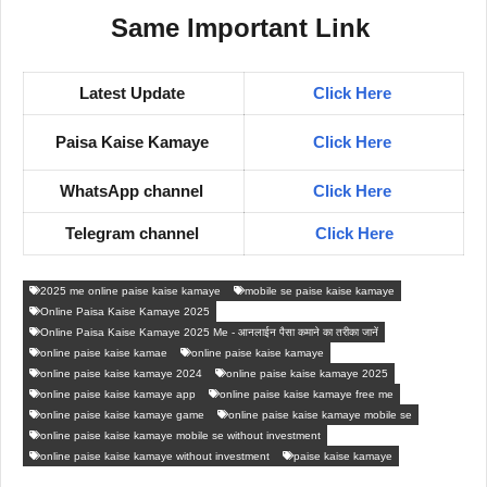
Same Important Link
Latest Update
Click Here
Paisa Kaise Kamaye
Click Here
WhatsApp channel
Click Here
Telegram channel
Click Here
2025 me online paise kaise kamaye
mobile se paise kaise kamaye
Online Paisa Kaise Kamaye 2025
Online Paisa Kaise Kamaye 2025 Me - आनलाईन पैसा कमाने का तरीका जानें
online paise kaise kamae
online paise kaise kamaye
online paise kaise kamaye 2024
online paise kaise kamaye 2025
online paise kaise kamaye app
online paise kaise kamaye free me
online paise kaise kamaye game
online paise kaise kamaye mobile se
online paise kaise kamaye mobile se without investment
online paise kaise kamaye without investment
paise kaise kamaye