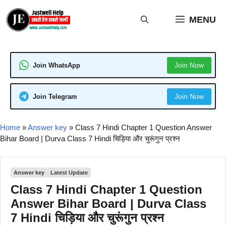
Skip
to
MENU
content
Join Now
Join WhatsApp
Join Now
Join Telegram
Home
»
Answer key
»
Class 7 Hindi Chapter 1 Question Answer
Bihar Board | Durva Class 7 Hindi चिड़िया और चुरूंगुन प्रश्न
Answer key
Latest Update
Class 7 Hindi Chapter 1 Question
Answer Bihar Board | Durva Class
7 Hindi चिड़िया और चुरूंगुन प्रश्न